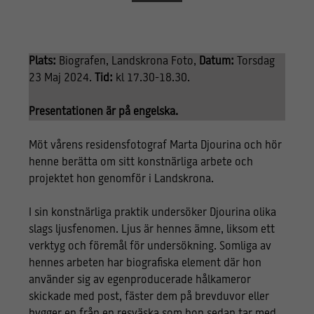
Plats:
Biografen, Landskrona Foto,
Datum:
Torsdag
23 Maj 2024.
Tid:
kl 17.30-18.30.
Presentationen är på engelska.
Möt vårens residensfotograf Marta Djourina och hör
henne berätta om sitt konstnärliga arbete och
projektet hon genomför i Landskrona.
I sin konstnärliga praktik undersöker Djourina olika
slags ljusfenomen. Ljus är hennes ämne, liksom ett
verktyg och föremål för undersökning. Somliga av
hennes arbeten har biografiska element där hon
använder sig av egenproducerade hålkameror
skickade med post, fäster dem på brevduvor eller
bygger en från en resväska som hon sedan tar med