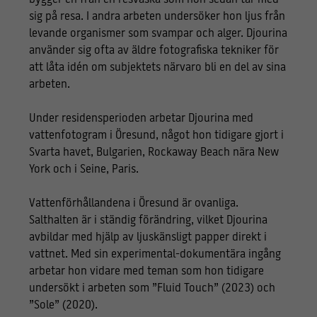
sig på resa. I andra arbeten undersöker hon ljus från
levande organismer som svampar och alger. Djourina
använder sig ofta av äldre fotografiska tekniker för
att låta idén om subjektets närvaro bli en del av sina
arbeten.
Under residensperioden arbetar Djourina med
vattenfotogram i Öresund, något hon tidigare gjort i
Svarta havet, Bulgarien, Rockaway Beach nära New
York och i Seine, Paris.
Vattenförhållandena i Öresund är ovanliga.
Salthalten är i ständig förändring, vilket Djourina
avbildar med hjälp av ljuskänsligt papper direkt i
vattnet. Med sin experimental-dokumentära ingång
arbetar hon vidare med teman som hon tidigare
undersökt i arbeten som ”Fluid Touch” (2023) och
”Sole” (2020).