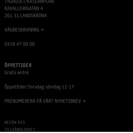
TYGHUSET/KASERNPLAN
KAVALLERIGATAN 4
261 31 LANDSKRONA
VÄGBESKRIVNING >
0418 47 00 00
ÖPPETTIDER
Gratis entré
Öppettider:Torsdag-söndag 12-17
PRENUMERERA PÅ VÅRT NYHETSBREV >
BESÖK OSS
TILLGÄNGLIGHET