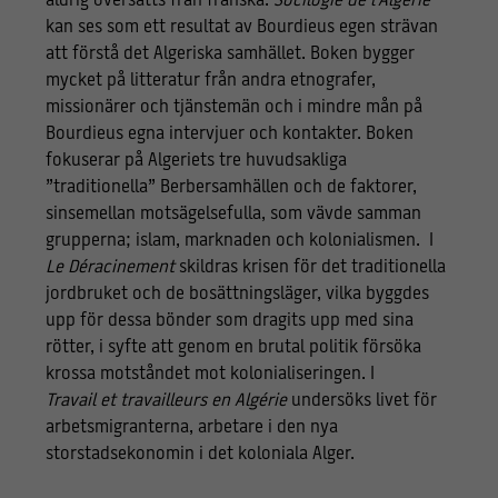
aldrig översatts från franska.
Socilogie de l’Algerie
kan ses som ett resultat av Bourdieus egen strävan
att förstå det Algeriska samhället. Boken bygger
mycket på litteratur från andra etnografer,
missionärer och tjänstemän och i mindre mån på
Bourdieus egna intervjuer och kontakter. Boken
fokuserar på Algeriets tre huvudsakliga
”traditionella” Berbersamhällen och de faktorer,
sinsemellan motsägelsefulla, som vävde samman
grupperna; islam, marknaden och kolonialismen. I
Le Déracinement
skildras krisen för det traditionella
jordbruket och de bosättningsläger, vilka byggdes
upp för dessa bönder som dragits upp med sina
rötter, i syfte att genom en brutal politik försöka
krossa motståndet mot kolonialiseringen. I
Travail et travailleurs en Algérie
undersöks livet för
arbetsmigranterna, arbetare i den nya
storstadsekonomin i det koloniala Alger.