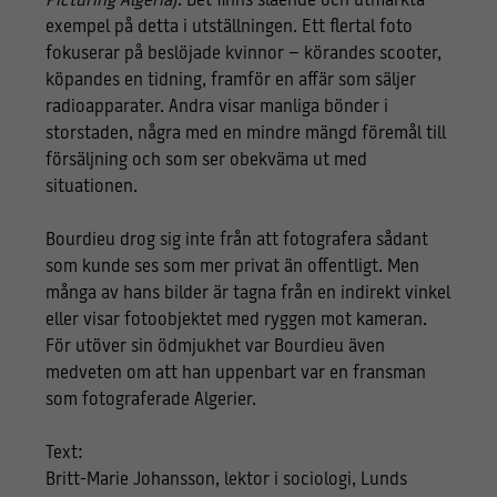
Picturing Algeria
). Det finns slående och utmärkta
exempel på detta i utställningen. Ett flertal foto
fokuserar på beslöjade kvinnor – körandes scooter,
köpandes en tidning, framför en affär som säljer
radioapparater. Andra visar manliga bönder i
storstaden, några med en mindre mängd föremål till
försäljning och som ser obekväma ut med
situationen.
Bourdieu drog sig inte från att fotografera sådant
som kunde ses som mer privat än offentligt. Men
många av hans bilder är tagna från en indirekt vinkel
eller visar fotoobjektet med ryggen mot kameran.
För utöver sin ödmjukhet var Bourdieu även
medveten om att han uppenbart var en fransman
som fotograferade Algerier.
Text:
Britt-Marie Johansson, lektor i sociologi, Lunds