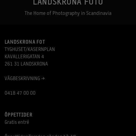
LANDSKRONA FOTO
Statistik
The Home of Photography in Scandinavia
För att vi ska
kunna
förbättra
hemsidans
funktionalitet
och
LANDSKRONA FOT
uppbyggnad,
TYGHUSET/KASERNPLAN
baserat på
hur hemsidan
KAVALLERIGATAN 4
används.
261 31 LANDSKRONA
VÄGBESKRIVNING >
Upplevelse
För att vår
hemsida ska
0418 47 00 00
prestera så
bra som
möjligt under
ditt besök.
Om du nekar
ÖPPETTIDER
de här
Gratis entré
kakorna
kommer viss
funktionalitet