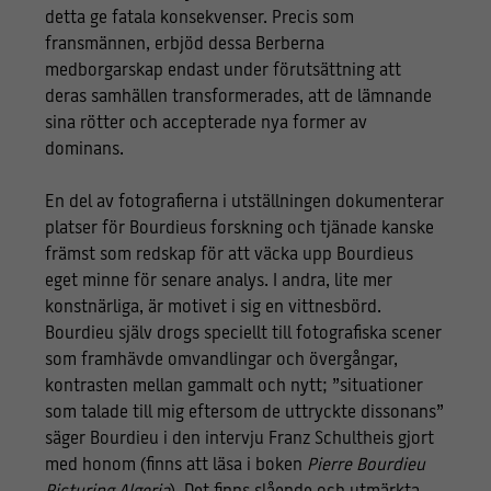
detta ge fatala konsekvenser. Precis som
fransmännen, erbjöd dessa Berberna
medborgarskap endast under förutsättning att
deras samhällen transformerades, att de lämnande
sina rötter och accepterade nya former av
dominans.
En del av fotografierna i utställningen dokumenterar
platser för Bourdieus forskning och tjänade kanske
främst som redskap för att väcka upp Bourdieus
eget minne för senare analys. I andra, lite mer
konstnärliga, är motivet i sig en vittnesbörd.
Bourdieu själv drogs speciellt till fotografiska scener
som framhävde omvandlingar och övergångar,
kontrasten mellan gammalt och nytt; ”situationer
som talade till mig eftersom de uttryckte dissonans”
säger Bourdieu i den intervju Franz Schultheis gjort
med honom (finns att läsa i boken
Pierre Bourdieu