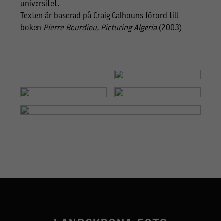
universitet.
Texten är baserad på Craig Calhouns förord till
boken
Pierre Bourdieu, Picturing Algeria
(2003)
Nödvändiga
Dessa kakor
går inte att
välja bort.
De behövs
för att
hemsidan
över huvud
taget ska
fungera.