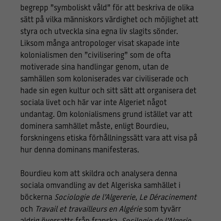
begrepp ”symboliskt våld” för att beskriva de olika
sätt på vilka människors värdighet och möjlighet att
styra och utveckla sina egna liv slagits sönder.
Liksom många antropologer visat skapade inte
kolonialismen den ”civilisering” som de ofta
motiverade sina handlingar genom, utan de
samhällen som koloniserades var civiliserade och
hade sin egen kultur och sitt sätt att organisera det
sociala livet och här var inte Algeriet något
undantag. Om kolonialismens grund istället var att
dominera samhället måste, enligt Bourdieu,
forskningens etiska förhållningssätt vara att visa på
hur denna dominans manifesteras.
Bourdieu kom att skildra och analysera denna
sociala omvandling av det Algeriska samhället i
böckerna
Sociologie de l’Algererie
,
Le Déracinement
och
Travail et travailleurs en Algérie
som tyvärr