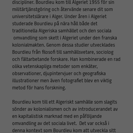
discipliner. Bourdieu kom till Algeriet 1955 för sin
militärtjänstgöring och återvände senare dit som
universitetslärare i Alger. Under åren i Algeriet
studerade Bourdieu på nära håll både det
traditionella Algeriska samhället och den sociala
omvandling som skett i Algeriet under den franska
kolonialmakten. Genom dessa studier utvecklades
Bourdieu från filosofi till samhällsvetare, sociolog
och fältarbetande forskare. Han kombinerade en rad
olika vetenskapliga metoder som enkäter,
observationer, djupintervjuer och geografiska
illustrationer men även fotografiet blev en viktig
metod för hans forskning.
Bourdieu kom till ett Algeriskt samhälle som slagits
sönder av kolonialismen och av introducerandet av
en kapitalistisk marknad med en påföljande
omvandling av det sociala livet. Det var också i
denna kontext som Bourdieu kom att utveckla sitt