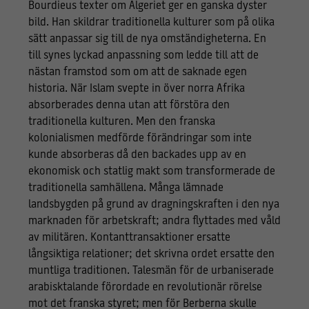
Bourdieus texter om Algeriet ger en ganska dyster
bild. Han skildrar traditionella kulturer som på olika
sätt anpassar sig till de nya omständigheterna. En
till synes lyckad anpassning som ledde till att de
nästan framstod som om att de saknade egen
historia. När Islam svepte in över norra Afrika
absorberades denna utan att förstöra den
traditionella kulturen. Men den franska
kolonialismen medförde förändringar som inte
kunde absorberas då den backades upp av en
ekonomisk och statlig makt som transformerade de
traditionella samhällena. Många lämnade
landsbygden på grund av dragningskraften i den nya
marknaden för arbetskraft; andra flyttades med våld
av militären. Kontanttransaktioner ersatte
långsiktiga relationer; det skrivna ordet ersatte den
muntliga traditionen. Talesmän för de urbaniserade
arabisktalande förordade en revolutionär rörelse
mot det franska styret; men för Berberna skulle