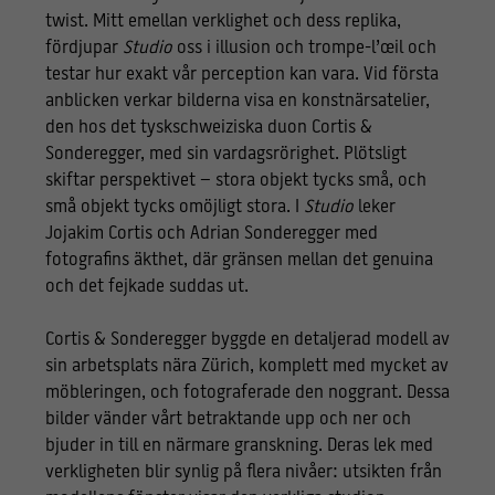
twist. Mitt emellan verklighet och dess replika,
fördjupar
Studio
oss i illusion och trompe-l’œil och
testar hur exakt vår perception kan vara. Vid första
anblicken verkar bilderna visa en konstnärsatelier,
den hos det tyskschweiziska duon Cortis &
Sonderegger, med sin vardagsrörighet. Plötsligt
skiftar perspektivet – stora objekt tycks små, och
små objekt tycks omöjligt stora. I
Studio
leker
Jojakim Cortis och Adrian Sonderegger med
fotografins äkthet, där gränsen mellan det genuina
och det fejkade suddas ut.
Cortis & Sonderegger byggde en detaljerad modell av
sin arbetsplats nära Zürich, komplett med mycket av
möbleringen, och fotograferade den noggrant. Dessa
bilder vänder vårt betraktande upp och ner och
bjuder in till en närmare granskning. Deras lek med
verkligheten blir synlig på flera nivåer: utsikten från