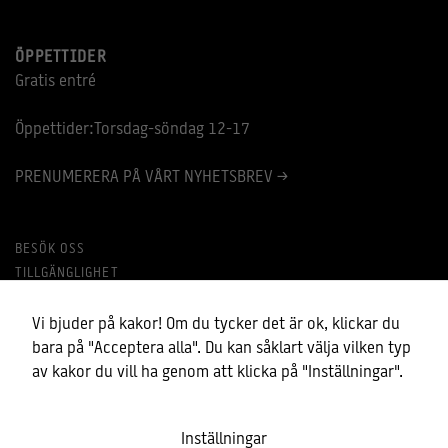
ÖPPETTIDER
Gratis entré
Öppettider:Torsdag-söndag 12-17
PRENUMERERA PÅ VÅRT NYHETSBREV >
BESÖK OSS
TILLGÄNGLIGHET
MINA COOKIES
BEHANDLING AV PERSONUPPGIFTER
Vi bjuder på kakor! Om du tycker det är ok, klickar du
bara på "Acceptera alla". Du kan såklart välja vilken typ
av kakor du vill ha genom att klicka på "Inställningar".
Inställningar