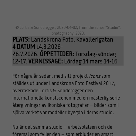
©
Cortis & Sonderegger, 2020-04-02, from the series “Studio”,
photography, 2020.
PLATS:
Landskrona Foto, Kavallerigatan
4
DATUM
14.3.2026-
26.7.2026.
ÖPPETTIDER:
Torsdag-söndag
12-17.
VERNISSAGE:
Lördag 14 mars 14-16
För några år sedan, med sitt projekt
Icons
som
ställdes ut under Landskrona Foto Festival 2017,
överraskade Cortis & Sonderegger den
internationella konstscenen med en mästerlig serie
återgivningar av ikoniska fotografier – bilder som i
själva verket var modeller byggda i deras studio.
Nu är det samma studio – arbetsplatsen och de
föremål som fyller den – som erbjuder en smart