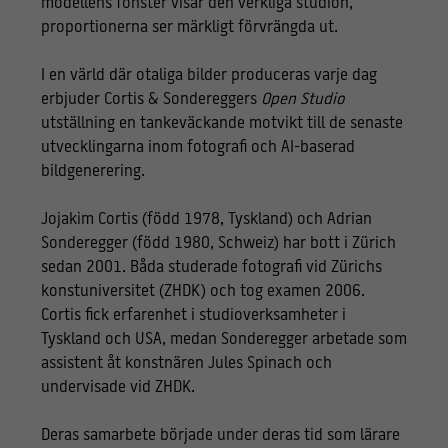
modellens fönster visar den verkliga studion,
proportionerna ser märkligt förvrängda ut.
I en värld där otaliga bilder produceras varje dag
erbjuder Cortis & Sondereggers
Open Studio
utställning en tankeväckande motvikt till de senaste
utvecklingarna inom fotografi och AI-baserad
bildgenerering.
Jojakim Cortis (född 1978, Tyskland) och Adrian
Sonderegger (född 1980, Schweiz) har bott i Zürich
sedan 2001. Båda studerade fotografi vid Zürichs
konstuniversitet (ZHDK) och tog examen 2006.
Cortis fick erfarenhet i studioverksamheter i
Tyskland och USA, medan Sonderegger arbetade som
assistent åt konstnären Jules Spinach och
undervisade vid ZHDK.
Deras samarbete började under deras tid som lärare