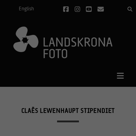
facebook
instagram
youtube
e-
English
post
CLAËS LEWENHAUPT STIPENDIET