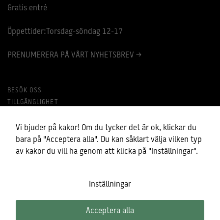
Gratis entré
Öppettider:Torsdag-söndag 12-17
Nödvändiga
PRENUMERERA PÅ VÅRT NYHETSBREV >
Dessa kakor
går inte att
välja bort.
De behövs
BESÖK OSS
för att
hemsidan
TILLGÄNGLIGHET
över huvud
MINA COOKIES
taget ska
fungera.
BEHANDLING AV PERSONUPPGIFTER
Vi bjuder på kakor! Om du tycker det är ok, klickar du
bara på "Acceptera alla". Du kan såklart välja vilken typ
av kakor du vill ha genom att klicka på "Inställningar".
Statistik
För att vi ska
kunna
förbättra
Inställningar
hemsidans
funktionalitet
och
Acceptera alla
uppbyggnad,