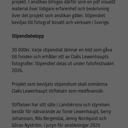
projekt. I ansökan bifogas därför som en pdf visuellt
material över tidigare erfarenhet och beskrivning
över det projekt som ansökan gäller. Stipendiet
beviljas till fotograf bosatt och verksam i Sverige.
Stipendiebelopp
30 000kr. Varje stipendiat lämnar en bild som gåva
till fonden och erhåller ett av Claës Lewenhaupts
fotografier. Stipendiet delas ut under fotofestivalen
2026.
Projekt som beviljats stipendium skall omnämna
Claës Lewenhaupt stiftelsen som medfinansiär.
Stiftelsen har sitt säte i Landskrona och styrelsen
består för närvarande av Tonie Lewenhaupt, Gerry
Johansson, Nils Bergendal, Jenny Nordquist och
Göran Nyström. I juryn för ansökningar 2025