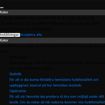
Kakor
Vi bjuder på kakor! Om du tycker det är ok, klickar du bara på
"Acceptera alla". Du kan såklart välja vilken typ av kakor du vill ha
genom att klicka på "Inställningar".
Inställningar
Acceptera alla
Kakor
Välj vilken typ av kakor du vill acceptera. Ditt val kommer att sparas i
ett år.
Nödvändiga
Dessa kakor går inte att välja bort. De behövs för att hemsidan
över huvud taget ska fungera.
Statistik
För att vi ska kunna förbättra hemsidans funktionalitet och
uppbyggnad, baserat på hur hemsidan används.
Upplevelse
För att vår hemsida ska prestera så bra som möjligt under ditt
besök. Om du nekar de här kakorna kommer viss funktionalitet