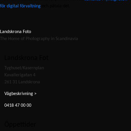
för digital förvaltning
och påtala det.
Landskrona Foto
The Home of Photography in Scandinavia
Landskrona Fot
Tyghuset/Kasernplan
Kavallerigatan 4
261 31 Landskrona
Vägbeskrivning >
0418 47 00 00
Öppettider