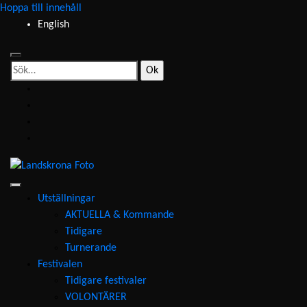
Hoppa till innehåll
English
Sök
efter:
facebook
instagram
youtube
e-
post
Landskrona
Foto
Utställningar
AKTUELLA & Kommande
Tidigare
Turnerande
Festivalen
Tidigare festivaler
VOLONTÄRER