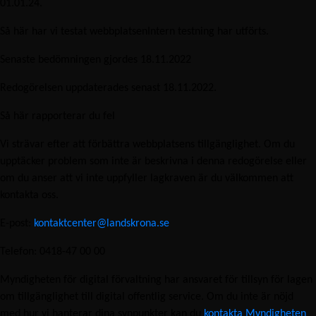
01.01.24.
Så här har vi testat webbplatsenIntern testning har utförts.
Senaste bedömningen gjordes 18.11.2022
Redogörelsen uppdaterades senast 18.11.2022.
Så här rapporterar du fel
Vi strävar efter att förbättra webbplatsens tillgänglighet. Om du
upptäcker problem som inte är beskrivna i denna redogörelse eller
om du anser att vi inte uppfyller lagkraven är du välkommen att
kontakta oss.
E-post:
kontaktcenter@landskrona.se
Telefon: 0418-47 00 00
Myndigheten för digital förvaltning har ansvaret för tillsyn för lagen
om tillgänglighet till digital offentlig service. Om du inte är nöjd
med hur vi hanterar dina synpunkter kan du
kontakta Myndigheten