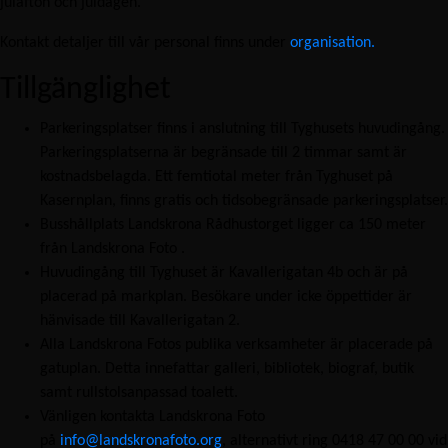
julafton och juldagen.
Kontakt detaljer till vår personal finns under
organisation.
Tillgänglighet
Parkeringsplatser finns i anslutning till Tyghusets huvudingång.
Parkeringsplatserna är begränsade till 2 timmar samt är
kostnadsbelagda. Ett femtiotal meter från Tyghuset på
Kasernplan, finns gratis och tidsobegränsade parkeringsplatser.
Busshållplats Landskrona Rådhustorget ligger ca 150 meter
från Landskrona Foto .
Huvudingång till Tyghuset är Kavallerigatan 4b och är på
placerad på markplan. Besökare under icke öppettider är
hänvisade till Kavallerigatan 2.
Alla Landskrona Fotos publika verksamheter är placerade på
gatuplan. Detta innefattar galleri, bibliotek, biograf, butik
samt rullstolsanpassad toalett.
Vänligen kontakta Landskrona Foto
på
info@landskronafoto.org
, alternativt ring 0418 47 00 00 vid