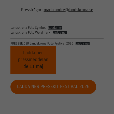
Pressfrågor:
maria.andre@landskrona.se
Landskrona Foto Symbol
Ladda ner
Landskrona Foto Wordmark
Ladda ner
PRESSBILDER Landskrona Foto Festival 2026
Ladda ner
Ladda ner
pressmeddelan
de 11 maj
LADDA NER PRESSKIT FESTIVAL 2026