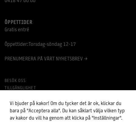
0418 47 00 00
ÖPPETTIDER
Gratis entré
Öppettider:Torsdag-söndag 12-17
PRENUMERERA PÅ VÅRT NYHETSBREV >
BESÖK OSS
TILLGÄNGLIGHET
MINA COOKIES
BEHANDLING AV PERSONUPPGIFTER
Vi bjuder på kakor! Om du tycker det är ok, klickar du
bara på "Acceptera alla". Du kan såklart välja vilken typ
av kakor du vill ha genom att klicka på "Inställningar".