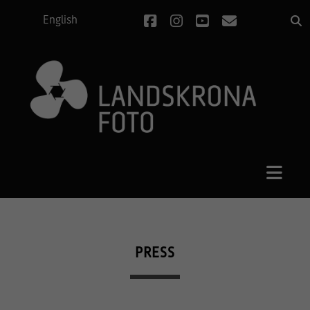
facebook
instagram
youtube
e-
English
post
PRESS