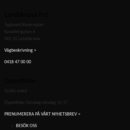
Landskrona Fot
Tyghuset/Kasernplan
Kavallerigatan 4
261 31 Landskrona
Vägbeskrivning >
0418 47 00 00
Öppettider
Gratis entré
Öppettider:Torsdag-söndag 12-17
PRENUMERERA PÅ VÅRT NYHETSBREV >
BESÖK OSS