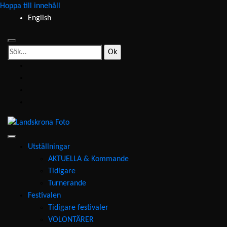
Hoppa till innehåll
English
Sök
efter:
facebook
instagram
youtube
e-
post
Landskrona
Foto
Utställningar
AKTUELLA & Kommande
Tidigare
Turnerande
Festivalen
Tidigare festivaler
VOLONTÄRER