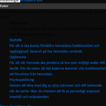
Inställningar
Acceptera alla
Kakor
Välj vilken typ av kakor du vill acceptera. Ditt val kommer att sparas i
ett år.
Nödvändiga
Dessa kakor går inte att välja bort. De behövs för att hemsidan
över huvud taget ska fungera.
Statistik
För att vi ska kunna förbättra hemsidans funktionalitet och
uppbyggnad, baserat på hur hemsidan används.
Upplevelse
För att vår hemsida ska prestera så bra som möjligt under ditt
besök. Om du nekar de här kakorna kommer viss funktionalitet
att försvinna från hemsidan.
Marknadsföring
Genom att dela med dig av dina intressen och ditt beteende
när du surfar ökar du chansen att få se personligt anpassat
innehåll och erbjudanden.