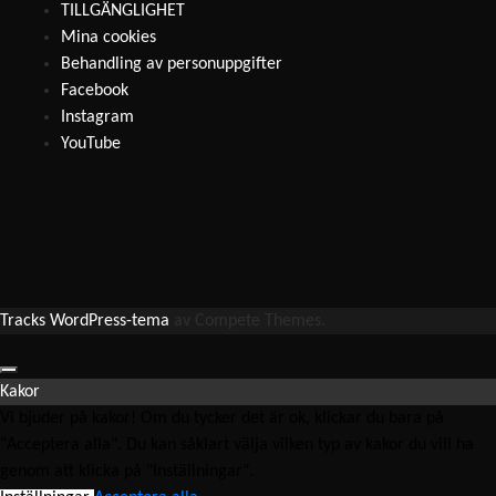
TILLGÄNGLIGHET
Mina cookies
Behandling av personuppgifter
Facebook
Instagram
YouTube
Tracks WordPress-tema
av Compete Themes.
Kakor
Vi bjuder på kakor! Om du tycker det är ok, klickar du bara på
"Acceptera alla". Du kan såklart välja vilken typ av kakor du vill ha
genom att klicka på "Inställningar".