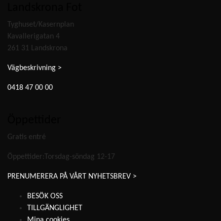
Landskrona Fot
Tyghuset/Kasernplan
Kavallerigatan 4
261 31 Landskrona
Vägbeskrivning >
0418 47 00 00
Öppettider
Gratis entré
Öppettider:Torsdag-söndag 12-17
PRENUMERERA PÅ VÅRT NYHETSBREV >
BESÖK OSS
TILLGÄNGLIGHET
Mina cookies