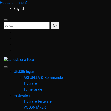
Hoppa till innehåll
English
Sök
efter:
facebook
instagram
youtube
e-
post
Landskrona
Foto
Utställningar
AKTUELLA & Kommande
Tidigare
Turnerande
Festivalen
Tidigare festivaler
VOLONTÄRER