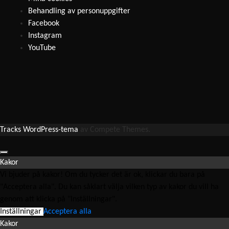
Behandling av personuppgifter
Facebook
Instagram
YouTube
Tracks WordPress-tema
av Compete Themes.
Kakor
Vi bjuder på kakor! Om du tycker det är ok, klickar du bara på
"Acceptera alla". Du kan såklart välja vilken typ av kakor du vill ha
genom att klicka på "Inställningar".
Inställningar
Acceptera alla
Kakor