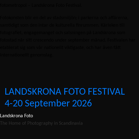
fotometropol – Landskrona Foto Festival.
Fotokonsten blir en del av stadsmiljön; i parkerna och affärerna,
samtidigt som den intar de kulturella finrummen. Kärleken till
fotografiet, engagemanget och satsningen på Landskrona som
fotostad når sitt crescendo under september månad. Festivalen har
etablerat sig som vår nationellt viktigaste, och har även fått
internationellt genomslag.
LANDSKRONA FOTO FESTIVAL
4-20 September 2026
Landskrona Foto
The Home of Photography in Scandinavia