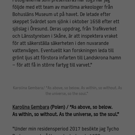
Fotografierna som presenteras här togs när jag
följde med ett team av maritima arkeologer från
Bohusläns Museum ut på havet. De letade efter
skeppet Svärdet som sjönk i oktober 1658 efter ett
sjöslag i Öresund. Deras uppdrag, från Trafikverket
och Länsstyrelsen i Skåne, är att inspektera vraket
för att säkerställa säkerheten i den nuvarande
vattenvägen. Eventuellt kan forskningen leda till
grönt ljus att förstora infarten till Landskrona hamn
– för att få in större fartyg till varvet.”
Karolina Gembara/ “As above, so below. As within, so without. As
the universe, so the soul.”
Karolina Gembara
(Polen) / “As above, so below.
As within, so without. As the universe, so the soul.”
”Under min residensperiod 2017 besökte jag Tycho