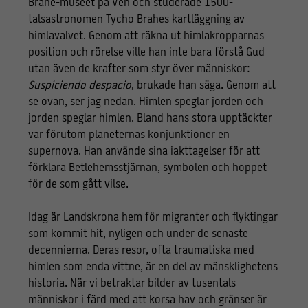
Brahe-museet på Ven och studerade 1500-
talsastronomen Tycho Brahes kartläggning av
himlavalvet. Genom att räkna ut himlakropparnas
position och rörelse ville han inte bara förstå Gud
utan även de krafter som styr över människor:
Suspiciendo despacio
, brukade han säga. Genom att
se ovan, ser jag nedan. Himlen speglar jorden och
jorden speglar himlen. Bland hans stora upptäckter
var förutom planeternas konjunktioner en
supernova. Han använde sina iakttagelser för att
förklara Betlehemsstjärnan, symbolen och hoppet
för de som gått vilse.
Idag är Landskrona hem för migranter och flyktingar
som kommit hit, nyligen och under de senaste
decennierna. Deras resor, ofta traumatiska med
himlen som enda vittne, är en del av mänsklighetens
historia. När vi betraktar bilder av tusentals
människor i färd med att korsa hav och gränser är