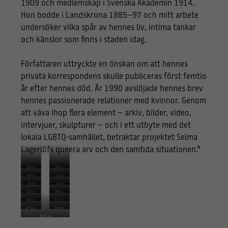
1909 och medlemskap i Svenska Akademin 1914.
Hon bodde i Landskrona 1885–97 och mitt arbete
undersöker vilka spår av hennes liv, intima tankar
och känslor som finns i staden idag.
Författaren uttryckte en önskan om att hennes
privata korrespondens skulle publiceras först femtio
år efter hennes död. År 1990 avslöjade hennes brev
hennes passionerade relationer med kvinnor. Genom
att väva ihop flera element – arkiv, bilder, video,
intervjuer, skulpturer – och i ett utbyte med det
lokala LGBTQ-samhället, betraktar projektet Selma
Lagerlöfs queera arv och den samtida situationen.”
Ma
Ma
Ma
An
rta
rta
An
An
rta
ast
Bog
Bog
Ma
Ma
ast
ast
Bog
asi
da
da
Ma
Kar
nue
nue
asi
asi
da
a
nsk
nsk
Kar
Kar
nue
oli
l
l
a
a
nsk
Mit
a (
a (
Alla
oli
oli
l
na
Cas
Cas
Mit
Mit
a (
yuk
Pol
Pol
installations