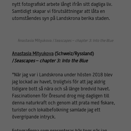
nytt fotografiskt arbete långt ifrån sitt dagliga liv.
Samtidigt skapar vi förutsättningar att låta en
utomståendes syn på Landskrona berika staden.
Anastasia Mityukova /
Seascapes – chapter 3: Into the Blue
Anastasia Mityukova
(Schweiz/Ryssland)
/
Seascapes – chapter 3: Into the Blue
”När jag var i Landskrona under hösten 2018 blev
jag lockad av havet, troligtvis för att jag aldrig
tidigare bott så nära och så länge bredvid havet.
Fascinationen för Öresund drog mig dagligen till
denna naturkraft och genom att prata med fiskare,
turister och lokalbefolkning samlade jag ett
övergripande intryck.