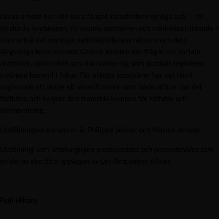
Deras arbete har inte bara fångat katastrofens synliga spår – de
förstörda landskapen, försvunna samhällen och människors lidande –
utan också det osynliga: radioaktivitetens närvaro och dess
långvariga konsekvenser. Genom konsten har frågor om sociala
orättvisor, ojämlikhet och diskriminering som drabbat regionens
invånare kommit i fokus. För många konstnärer har det blivit
avgörande att skapa ett visuellt minne som både vittnar om det
förflutna och belyser den framtida kampen för rättvisa och
återhämtning.
Utställningens kuratorer är Philippe Séclier och Marina Amada.
Utställning som ursprungligen producerades och presenterades som
en del av den 55:e upplagan av Les Rencontres d’Arles
Fujii Hikaru