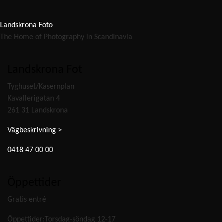
Landskrona Foto
The Home of Photography in Scandinavia
Landskrona Fot
Tyghuset/Kasernplan
Kavallerigatan 4
261 31 Landskrona
Vägbeskrivning >
0418 47 00 00
Öppettider
Gratis entré
Öppettider:Torsdag-söndag 12-17