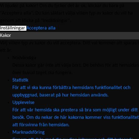
Vi bjuder på kakor! Om du tycker det är ok, klickar du bara på
"Acceptera alla". Du kan såklart välja vilken typ av kakor du vill ha
genom att klicka på "Inställningar".
Inställningar
Acceptera alla
Kakor
Välj vilken typ av kakor du vill acceptera. Ditt val kommer att sparas i
ett år.
Nödvändiga
Dessa kakor går inte att välja bort. De behövs för att hemsidan
över huvud taget ska fungera.
Statistik
För att vi ska kunna förbättra hemsidans funktionalitet och
uppbyggnad, baserat på hur hemsidan används.
Upplevelse
För att vår hemsida ska prestera så bra som möjligt under ditt
besök. Om du nekar de här kakorna kommer viss funktionalitet
att försvinna från hemsidan.
Marknadsföring