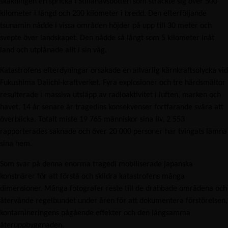
skakningen en spricka i Stillahavsbotten som sträckte sig över 500
kilometer i längd och 200 kilometer i bredd. Den efterföljande
tsunamin nådde i vissa områden höjder på upp till 30 meter och
svepte över landskapet. Den nådde så långt som 5 kilometer inåt
land och utplånade allt i sin väg.
Katastrofens efterdyningar orsakade en allvarlig kärnkraftsolycka vid
Fukushima Daiichi-kraftverket. Fyra explosioner och tre härdsmältor
resulterade i massiva utsläpp av radioaktivitet i luften, marken och
havet. 14 år senare är tragedins konsekvenser fortfarande svåra att
överblicka. Totalt miste 19 765 människor sina liv, 2 553
rapporterades saknade och över 20 000 personer har tvingats lämna
sina hem.
Som svar på denna enorma tragedi mobiliserade japanska
konstnärer för att förstå och skildra katastrofens många
dimensioner. Många fotografer reste till de drabbade områdena och
återvände regelbundet under åren för att dokumentera förstörelsen,
kontamineringens pågående effekter och den långsamma
återuppbyggnaden.