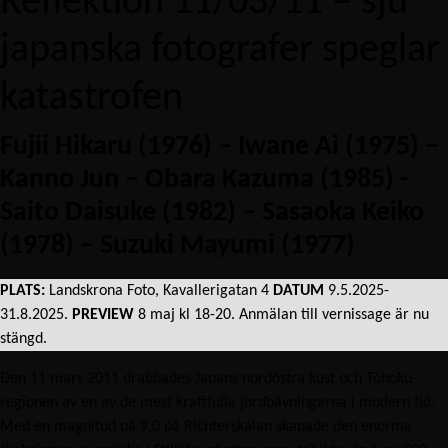
Reflektion 11/03/11 – sju
japanska fotografer speglar
katastrofen
Fujii Hikaru (1976) – Iwane Ai (1975) –
Kanno Jun – Obara Kazuma (1985) -
Saito Daisuke (1982) – Sasaoka Keiko
(1978) – Suzuki Mayumi (1977)
PLATS:
Landskrona Foto, Kavallerigatan 4
DATUM
9.5.2025-
31.8.2025.
PREVIEW
8 maj kl 18-20. Anmälan till vernissage är nu
stängd.
Den 11 mars 2011 drabbades Japans nordöstra kust och Tōhoku-
regionen av en av de mest kraftfulla jordbävningarna i modern tid.
Med en magnitud på 9,0 på Richterskalan skapade den enorma