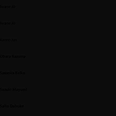
Iwane Ai
Iwane Ai
Kanno Jun
Obara Kazuma
Sasaoka Keiko
Suzuki Mayumi
Saito Daisuke