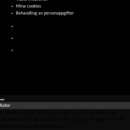
Mina cookies
Behandling av personuppgifter
Kakor
Vi bjuder på kakor! Om du tycker det är ok, klickar du bara på
"Acceptera alla". Du kan såklart välja vilken typ av kakor du vill ha
genom att klicka på "Inställningar".