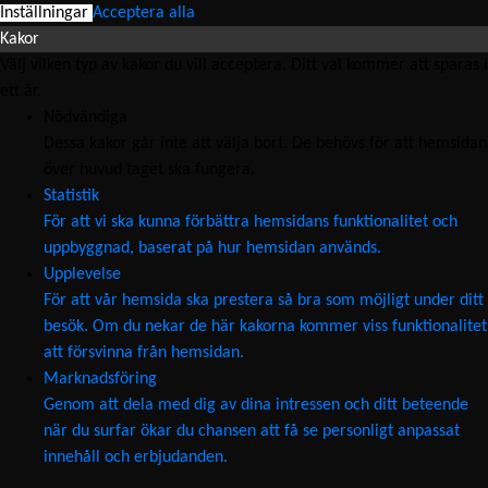
Inställningar
Acceptera alla
Kakor
Välj vilken typ av kakor du vill acceptera. Ditt val kommer att sparas i
ett år.
Nödvändiga
Dessa kakor går inte att välja bort. De behövs för att hemsidan
över huvud taget ska fungera.
Statistik
För att vi ska kunna förbättra hemsidans funktionalitet och
uppbyggnad, baserat på hur hemsidan används.
Upplevelse
För att vår hemsida ska prestera så bra som möjligt under ditt
besök. Om du nekar de här kakorna kommer viss funktionalitet
att försvinna från hemsidan.
Marknadsföring
Genom att dela med dig av dina intressen och ditt beteende
när du surfar ökar du chansen att få se personligt anpassat
innehåll och erbjudanden.