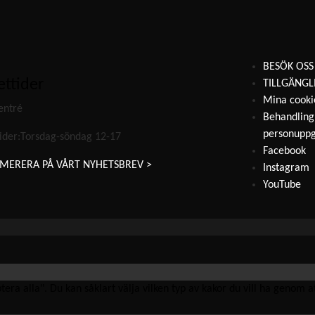
BESÖK OSS
ttider
TILLGÄNGL
Mina cooki
entré
Behandling
personuppg
ider:Torsdag-söndag 12-17
Facebook
MERERA PÅ VÅRT NYHETSBREV >
Instagram
YouTube
ra alla". Du kan såklart välja vilken typ av kakor du vill ha genom att