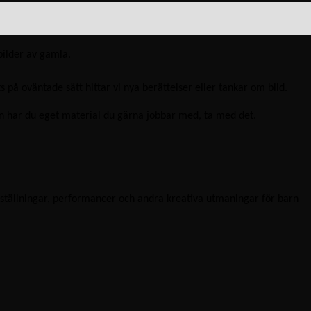
bilder av gamla.
på oväntade sätt hittar vi nya berättelser eller tankar om bild.
, men har du eget material du gärna jobbar med, ta med det.
tställningar, performancer och andra kreativa utmaningar för barn