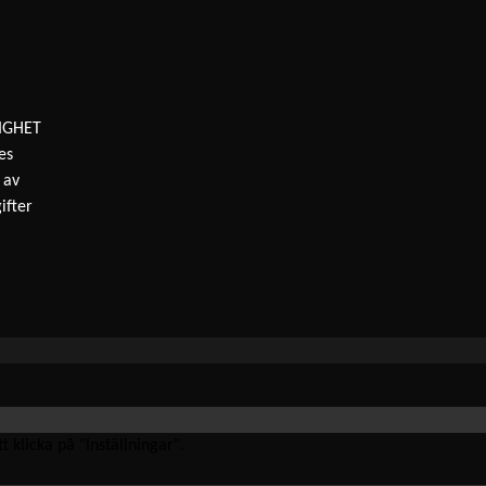
IGHET
es
 av
ifter
 klicka på "Inställningar".