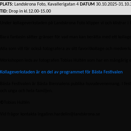
PLATS:
Landskrona Foto, Kavallerigatan 4
DATUM
30.10.2025-31.10
TID:
Drop in kl.12.00-15.00
Under kollageverkstaden på Landskrona Foto klipper vi och klistrar i
Bara fantasin sätter gränser för vad man kan berätta med ett kollage
Alla som vill får också fotografera av sitt favoritkollage och medverk
Workshopen leds av fotografen Tobias Hultén som har en mångårig er
Kollageverkstaden är en del av programmet för Bästa Festivalen
Bästa Festivalen är Bästa Biennalens publika huvudevenemang. I fes
och unga och hela familjen.
©
Tobias Hultén
Vid frågor kontakta ingalinn.hardelin@landskrona.se