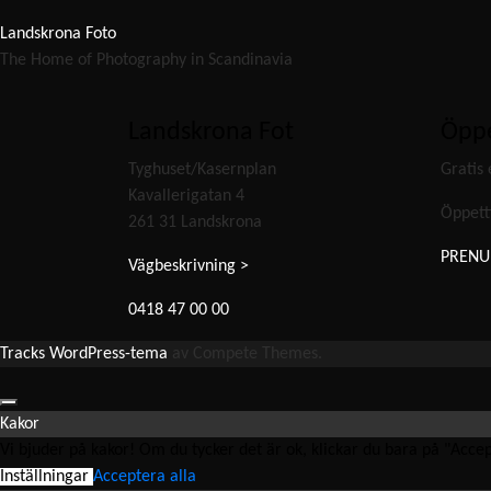
Landskrona Foto
The Home of Photography in Scandinavia
Landskrona Fot
Öppe
Tyghuset/Kasernplan
Gratis 
Kavallerigatan 4
Öppett
261 31 Landskrona
PRENU
Vägbeskrivning >
0418 47 00 00
Tracks WordPress-tema
av Compete Themes.
Kakor
Vi bjuder på kakor! Om du tycker det är ok, klickar du bara på "Accepte
Inställningar
Acceptera alla