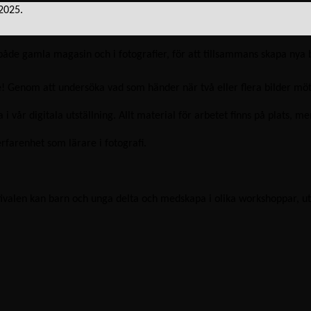
.2025.
 både gamla magasin och i fotografier, för att tillsammans skapa nya 
! Genom att undersöka vad som händer när två eller flera bilder möts 
a i vår digitala utställning. Allt material för arbetet finns på plats
farenhet som lärare i fotografi.
tivalen kan barn och unga delta och medskapa i olika workshoppar, u