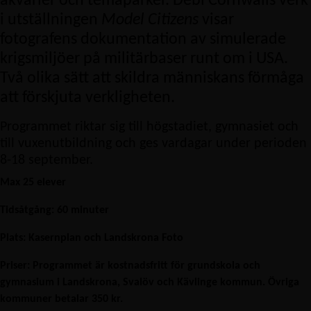
akvarier och temaparker. Debi Cornwalls verk
i utställningen
Model Citizens
visar
fotografens dokumentation av simulerade
krigsmiljöer på militärbaser runt om i USA.
Två olika sätt att skildra människans förmåga
att förskjuta verkligheten.
Programmet riktar sig till högstadiet, gymnasiet och
till vuxenutbildning och ges vardagar under perioden
8-18 september.
Max 25 elever
Tidsåtgång:
60 minuter
Plats: Kasernplan och Landskrona Foto
Priser: Programmet är kostnadsfritt för grundskola och
gymnasium i Landskrona, Svalöv och Kävlinge kommun. Övriga
kommuner betalar 350 kr.