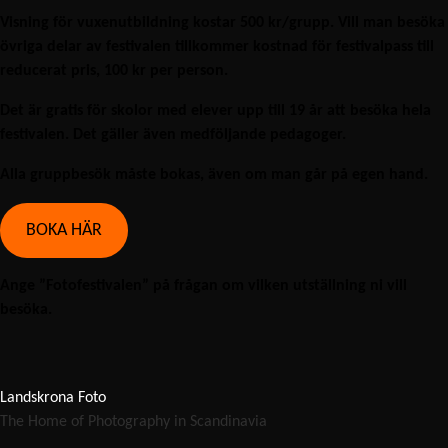
Visning för vuxenutbildning kostar 500 kr/grupp. Vill man besöka
övriga delar av festivalen tillkommer kostnad för festivalpass till
reducerat pris, 100 kr per person.
Det är gratis för skolor med elever upp till 19 år att besöka hela
festivalen. Det gäller även medföljande pedagoger.
Alla gruppbesök måste bokas, även om man går på egen hand.
BOKA HÄR
Ange ”Fotofestivalen” på frågan om vilken utställning ni vill
besöka.
Landskrona Foto
The Home of Photography in Scandinavia