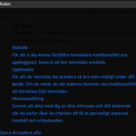
Kakor
Välj vilken typ av kakor du vill acceptera. Ditt val kommer att sparas i
ett år.
Nödvändiga
Dessa kakor går inte att välja bort. De behövs för att hemsidan
över huvud taget ska fungera.
Statistik
För att vi ska kunna förbättra hemsidans funktionalitet och
uppbyggnad, baserat på hur hemsidan används.
Upplevelse
För att vår hemsida ska prestera så bra som möjligt under ditt
besök. Om du nekar de här kakorna kommer viss funktionalitet
att försvinna från hemsidan.
Marknadsföring
Genom att dela med dig av dina intressen och ditt beteende
när du surfar ökar du chansen att få se personligt anpassat
innehåll och erbjudanden.
Spara
Acceptera alla