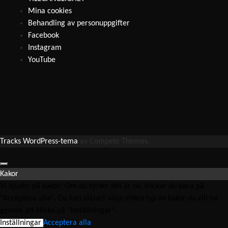
Mina cookies
Behandling av personuppgifter
Facebook
Instagram
YouTube
Tracks WordPress-tema
av Compete Themes.
Kakor
Vi bjuder på kakor! Om du tycker det är ok, klickar du bara på
"Acceptera alla". Du kan såklart välja vilken typ av kakor du vill ha
genom att klicka på "Inställningar".
Inställningar
Acceptera alla