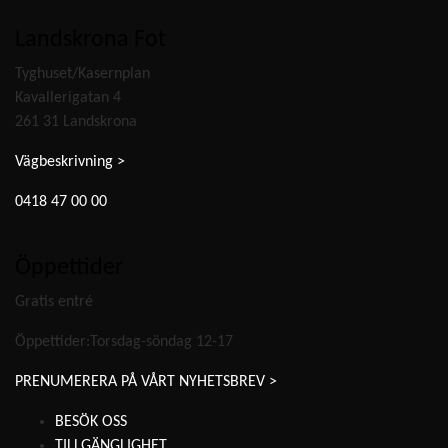
Landskrona Fot
Tyghuset/Kasernplan
Kavallerigatan 4
261 31 Landskrona
Vägbeskrivning >
0418 47 00 00
Öppettider
Gratis entré
Öppettider:Torsdag-söndag 12-17
PRENUMERERA PÅ VÅRT NYHETSBREV >
BESÖK OSS
TILLGÄNGLIGHET