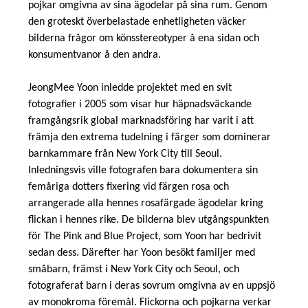
pojkar omgivna av sina ägodelar på sina rum. Genom
den groteskt överbelastade enhetligheten väcker
bilderna frågor om könsstereotyper å ena sidan och
konsumentvanor å den andra.
JeongMee Yoon inledde projektet med en svit
fotografier i 2005 som visar hur häpnadsväckande
framgångsrik global marknadsföring har varit i att
främja den extrema tudelning i färger som dominerar
barnkammare från New York City till Seoul.
Inledningsvis ville fotografen bara dokumentera sin
femåriga dotters fixering vid färgen rosa och
arrangerade alla hennes rosafärgade ägodelar kring
flickan i hennes rike. De bilderna blev utgångspunkten
för The Pink and Blue Project, som Yoon har bedrivit
sedan dess. Därefter har Yoon besökt familjer med
småbarn, främst i New York City och Seoul, och
fotograferat barn i deras sovrum omgivna av en uppsjö
av monokroma föremål. Flickorna och pojkarna verkar