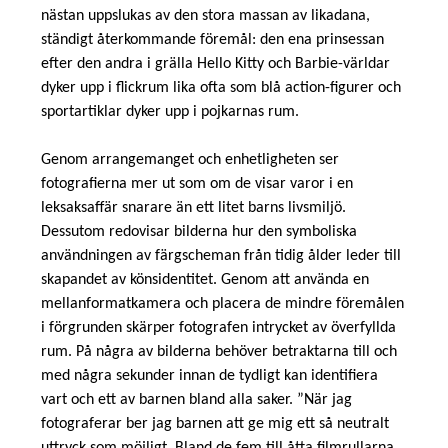
nästan uppslukas av den stora massan av likadana,
ständigt återkommande föremål: den ena prinsessan
efter den andra i grälla Hello Kitty och Barbie-världar
dyker upp i flickrum lika ofta som blå action-figurer och
sportartiklar dyker upp i pojkarnas rum.
Genom arrangemanget och enhetligheten ser
fotografierna mer ut som om de visar varor i en
leksaksaffär snarare än ett litet barns livsmiljö.
Dessutom redovisar bilderna hur den symboliska
användningen av färgscheman från tidig ålder leder till
skapandet av könsidentitet. Genom att använda en
mellanformatkamera och placera de mindre föremålen
i förgrunden skärper fotografen intrycket av överfyllda
rum. På några av bilderna behöver betraktarna till och
med några sekunder innan de tydligt kan identifiera
vart och ett av barnen bland alla saker. ”När jag
fotograferar ber jag barnen att ge mig ett så neutralt
uttryck som möjligt. Bland de fem till åtta filmrullarna