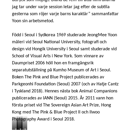
jag tar under varje session letar jag efter de subtila
gesterna som röjer varje barns karaktär” sammanfattar
Yoon sin arbetsmetod.
Född i Seoul i Sydkorea 1969 studerade JeongMee Yoon
Nödvändiga
måleri vid Seoul National University, fotografi och
Dessa kakor
design vid Hongik University i Seoul samt studerade vid
går inte att
School of Visual Arts i New York. Som vinnare av
välja bort. De
Daumpriset 2006 höll hon en framgångsrik
behövs för att
hemsidan
separatutställning på Kumho Museum of Art i Seoul.
över huvud
Boken The Pink and Blue Project publicerades av
taget ska
Parkgeonhi Foundation (Seoul) 2007 (och av Hatje Cantz
fungera.
i Tyskland 2018). Hennes nästa bok Animal Companions
publicerades av IANN (Seoul) 2015. År 2011 vann hon
första priset vid The Sovereign Asian Art Prize, Hong
Statistik
Kong med The Pink & Blue Project II och Ilwoo
För att vi ska
kunna
Photography Award i Seoul 2018.
förbättra
hemsidans
T
T
T
T