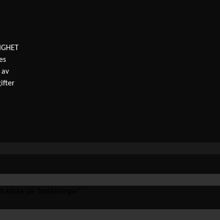
IGHET
es
 av
ifter
 klicka på "Inställningar".