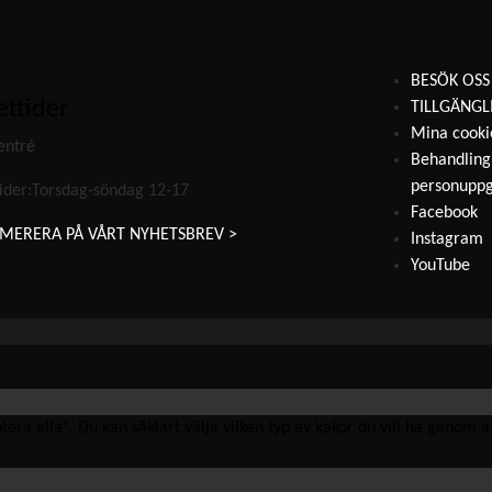
BESÖK OSS
ttider
TILLGÄNGL
Mina cooki
entré
Behandling
personuppg
ider:Torsdag-söndag 12-17
Facebook
MERERA PÅ VÅRT NYHETSBREV >
Instagram
YouTube
ra alla". Du kan såklart välja vilken typ av kakor du vill ha genom att