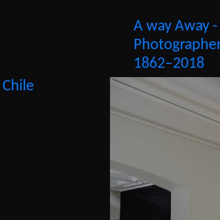
A way Away -
Photographer
1862–2018
 Chile