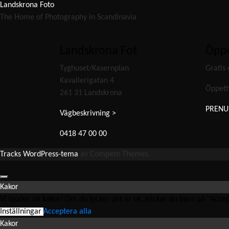
Landskrona Foto
The Home of Photography in Scandinavia
Landskrona Fot
Öppe
Tyghuset/Kasernplan
Gratis 
Kavallerigatan 4
Öppett
261 31 Landskrona
PRENU
Vägbeskrivning >
0418 47 00 00
Tracks WordPress-tema
av Compete Themes.
Kakor
Vi bjuder på kakor! Om du tycker det är ok, klickar du bara på "Accepte
Inställningar
Acceptera alla
Kakor