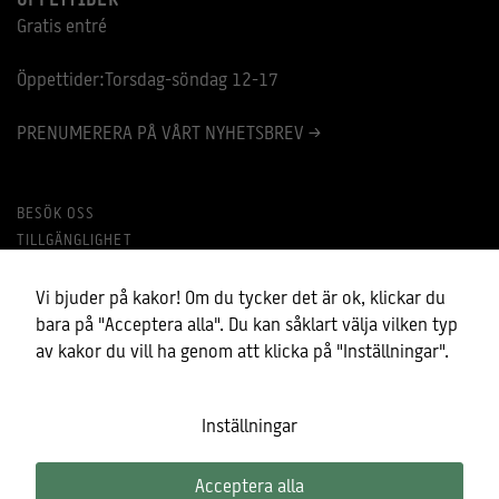
ÖPPETTIDER
Gratis entré
Öppettider:Torsdag-söndag 12-17
PRENUMERERA PÅ VÅRT NYHETSBREV >
BESÖK OSS
TILLGÄNGLIGHET
MINA COOKIES
BEHANDLING AV PERSONUPPGIFTER
Vi bjuder på kakor! Om du tycker det är ok, klickar du
bara på "Acceptera alla". Du kan såklart välja vilken typ
av kakor du vill ha genom att klicka på "Inställningar".
Nödvändiga
Dessa kakor
går inte att
Inställningar
välja bort.
De behövs
för att
hemsidan
Acceptera alla