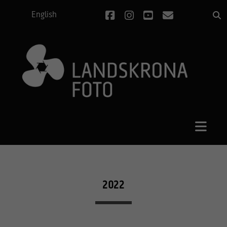
facebook
instagram
youtube
e-
English
post
2022